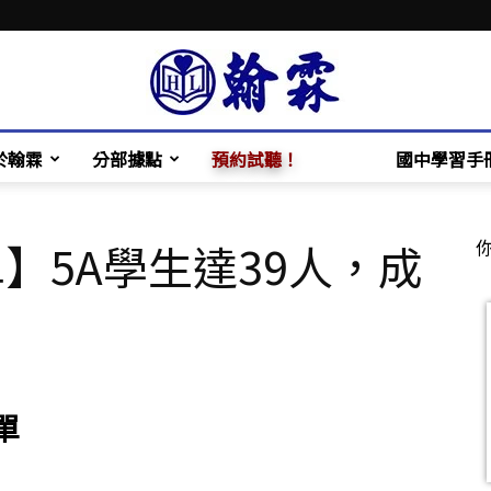
於翰霖
分部據點
預約試聽！
國中學習手
翰
單】5A學生達39人，成
霖
單
補