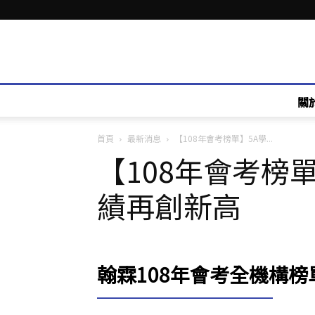
關
首頁
最新消息
【108年會考榜單】5A學...
【108年會考榜
績再創新高
翰霖108年會考全機構榜