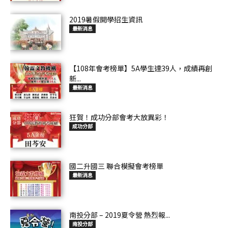
2019暑假開學招生資訊
最新消息
【108年會考榜單】5A學生達39人，成績再創
新...
最新消息
狂賀！成功分部會考大放異彩！
成功分部
國二升國三 聯合模擬會考榜單
最新消息
南投分部 – 2019夏令營 熱烈報...
南投分部