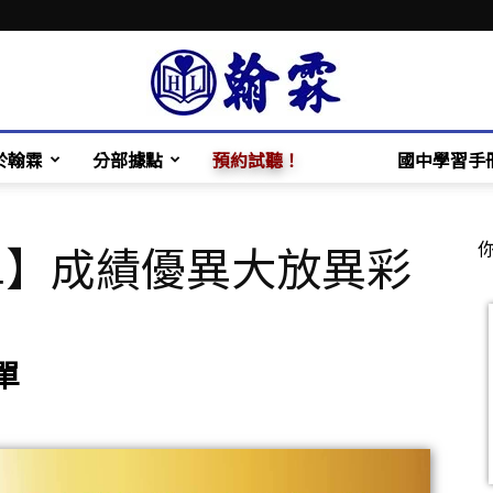
於翰霖
分部據點
預約試聽！
國中學習手
翰
單】成績優異大放異彩
霖
單
補