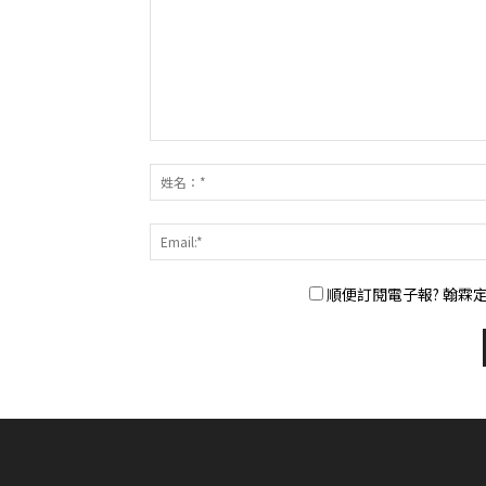
順便訂閱電子報? 翰霖