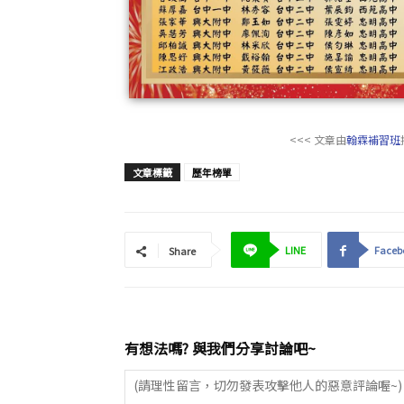
<<< 文章由
翰霖補習班
文章標籤
歷年榜單
LINE
Faceb
Share
有想法嗎? 與我們分享討論吧~