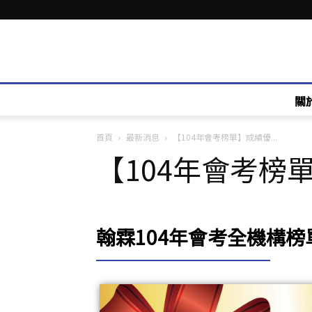
關
首頁
最新消息
【104年會考榜單】成績優...
【104年會考榜
翰霖104年會考全機構榜