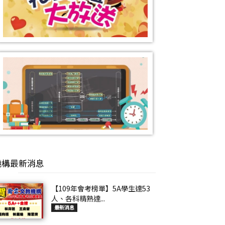
機構最新消息
【109年會考榜單】5A學生達53
人、各科精熟達...
最新消息