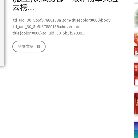
去榜...
.td_uid_30_5b5f57880139a .tdm-title{color:#000}body
.td_uid_30_5b5f57880139a:hover .tdm-
title{color:#000}.td_uid_30_5b5f57880...
閱讀文章