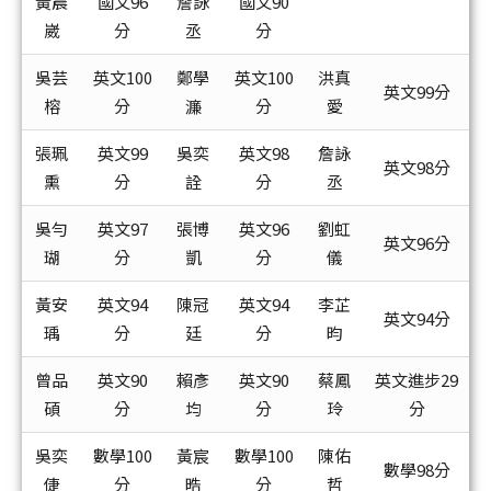
黃晨
國文96
詹詠
國文90
崴
分
丞
分
吳芸
英文100
鄭學
英文100
洪真
英文99分
榕
分
濂
分
愛
張珮
英文99
吳奕
英文98
詹詠
英文98分
熏
分
詮
分
丞
吳勻
英文97
張博
英文96
劉虹
英文96分
瑚
分
凱
分
儀
黃安
英文94
陳冠
英文94
李芷
英文94分
瑀
分
廷
分
昀
曾品
英文90
賴彥
英文90
蔡鳳
英文進步29
碩
分
均
分
玲
分
吳奕
數學100
黃宸
數學100
陳佑
數學98分
倢
分
晧
分
哲