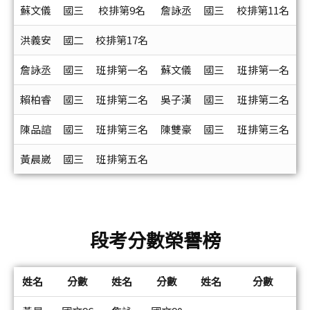
蘇文儀
國三
校排第9名
詹詠丞
國三
校排第11名
洪義安
國二
校排第17名
詹詠丞
國三
班排第一名
蘇文儀
國三
班排第一名
賴柏睿
國三
班排第二名
吳子漢
國三
班排第二名
陳品諠
國三
班排第三名
陳雙豪
國三
班排第三名
黃晨崴
國三
班排第五名
段考分數榮譽榜
姓名
分數
姓名
分數
姓名
分數