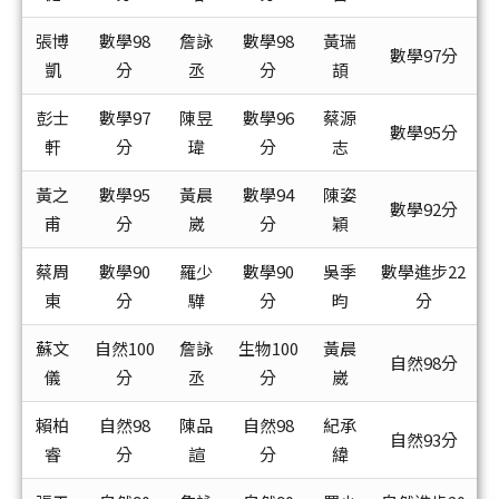
張博
數學98
詹詠
數學98
黃瑞
數學97分
凱
分
丞
分
頡
彭士
數學97
陳昱
數學96
蔡源
數學95分
軒
分
瑋
分
志
黃之
數學95
黃晨
數學94
陳姿
數學92分
甫
分
崴
分
穎
蔡周
數學90
羅少
數學90
吳季
數學進步22
東
分
驊
分
昀
分
蘇文
自然100
詹詠
生物100
黃晨
自然98分
儀
分
丞
分
崴
賴柏
自然98
陳品
自然98
紀承
自然93分
睿
分
諠
分
緯