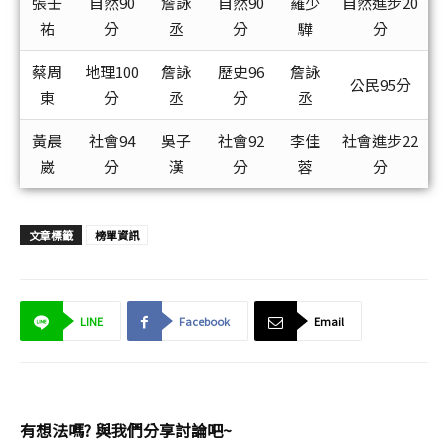
張壬
自然90
詹詠
自然90
羅少
自然進步20
祐
分
丞
分
驊
分
蔡周
地理100
詹詠
歷史96
詹詠
公民95分
東
分
丞
分
丞
黃晨
社會94
吳子
社會92
李佳
社會進步22
崴
分
漢
分
蓉
分
文章標籤
榜單資訊
LINE
Facebook
Email
有想法嗎? 與我們分享討論吧~