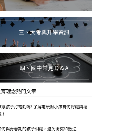
三、大考與升學資訊
四、國中常見 Q & A
教育理念熱門文章
該讓孩子打電動嗎? 了解電玩對小孩有何好處與壞
處！
如何與青春期的孩子相處，避免衝突和叛逆