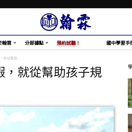
於翰霖
分部據點
預約試聽！
國中學習手
翰
就從幫助...
假，就從幫助孩子規
霖
補