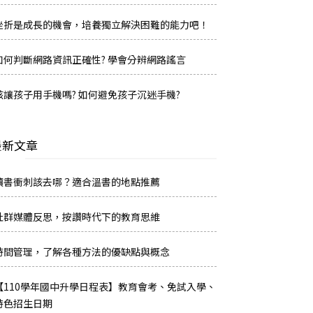
挫折是成長的機會，培養獨立解決困難的能力吧！
如何判斷網路資訊正確性? 學會分辨網路謠言
該讓孩子用手機嗎? 如何避免孩子沉迷手機?
最新文章
讀書衝刺該去哪？適合溫書的地點推薦
社群媒體反思，按讚時代下的教育思維
時間管理，了解各種方法的優缺點與概念
【110學年國中升學日程表】教育會考、免試入學、
特色招生日期