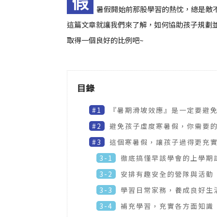
假
暑假開始前那股學習的熱忱，總是敵
這篇文章就讓我們來了解，如何協助孩子規劃
取得一個良好的比例吧~
目錄
#1
『暑期滑坡效應』是一定要避
#2
避免孩子虛度寒暑假，你需要
#3
這個寒暑假，讓孩子過得更充實
3-1
徹底搞懂早該學會的上學期
3-2
安排有趣安全的營隊與活動
3-3
學習日常家務，養成良好生
3-4
補充學習，充實各方面知識