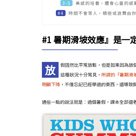
3-5
美感的培養，體會心靈的感
#4
時間不會等人，積極或浪費由
#1 暑期滑坡效應』是一
假固然比平常放鬆，但是如果因為放
放
這種狀況十分常見，
所謂的『暑期滑坡(
明顯下降
，不僅忘記已經學過的東西，還導致
通俗一點的說法就是：過個暑假，課本全部還