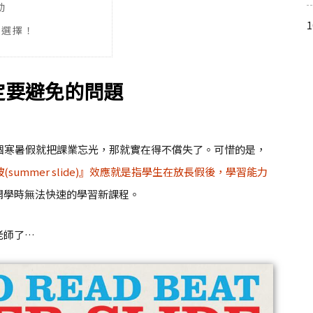
動
你選擇！
定要避免的問題
個寒暑假就把課業忘光，那就實在得不償失了。可惜的是，
summer slide)』效應就是指學生在放長假後，學習能力
開學時無法快速的學習新課程。
老師了…