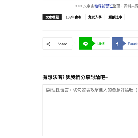
<<< 文章由
翰霖補習班
整理，資料來
文章標籤
108年會考
免試入學
超額比序
LINE
Faceb
Share
有想法嗎? 與我們分享討論吧~