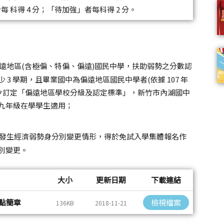
每 科得 4 分；「待加強」者每科得 2 分。
遠地區(含極偏、特偏、偏遠)國民中學，扶助弱勢之分數認
3 學期，且畢業國中為偏遠地區國民中學者(依據 107 年
837B 號令訂定「偏遠地區學校分級及認定標準」，新竹市內湖國中
九年級在學學生適用；
。
下發生經濟弱勢身分別變更情形，得於免試入學集體報名作
別變更。
大小
更新日期
下載連結
點簡章
檢視檔案
136KB
2018-11-21