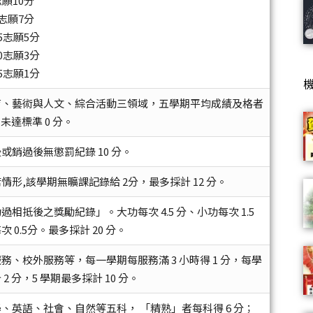
志願10分
0志願7分
5志願5分
0志願3分
5志願1分
育、藝術與人文、綜合活動三領域，五學期平均成績及格者
；未達標準 0 分。
或銷過後無懲罰紀錄 10 分。
情形,該學期無曠課記錄給 2分，最多採計 12 分。
過相抵後之獎勵紀錄」。大功每次 4.5 分、小功每次 1.5
 0.5分。最多採計 20 分。
務、校外服務等，每一學期每服務滿 3 小時得 1 分，每學
2 分，5 學期最多採計 10 分。
、英語、社會、自然等五科， 「精熟」者每科得 6 分；