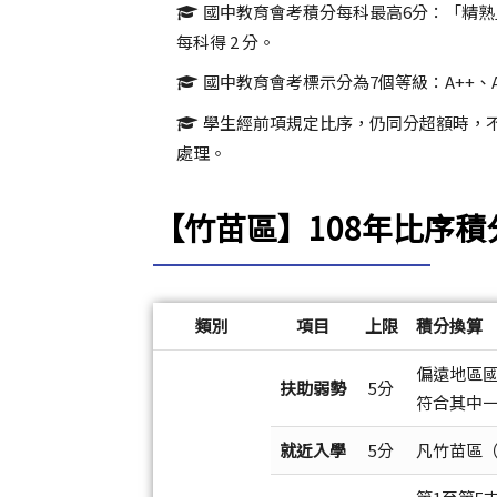
國中教育會考積分每科最高6分：「精熟」
每科得 2 分。
國中教育會考標示分為7個等級：A++、A+
學生經前項規定比序，仍同分超額時，
處理。
【竹苗區】108年比序
類別
項目
上限
積分換算
偏遠地區國
扶助弱勢
5分
符合其中
就近入學
5分
凡竹苗區（