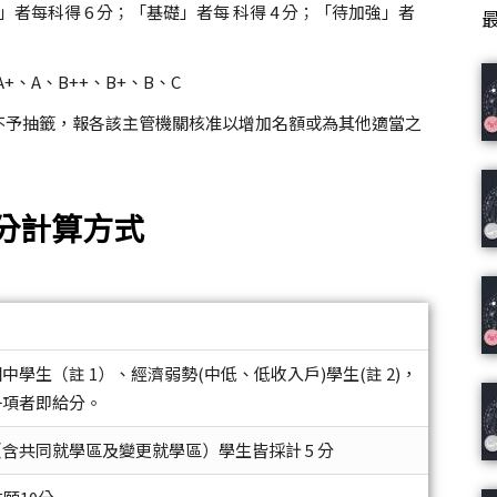
者每科得 6 分；「基礎」者每 科得 4 分；「待加強」者
、A、B++、B+、B、C
不予抽籤，報各該主管機關核准以增加名額或為其他適當之
積分計算方式
中學生（註 1）、經濟弱勢(中低、低收入戶)學生(註 2)，
一項者即給分。
含共同就學區及變更就學區）學生皆採計 5 分