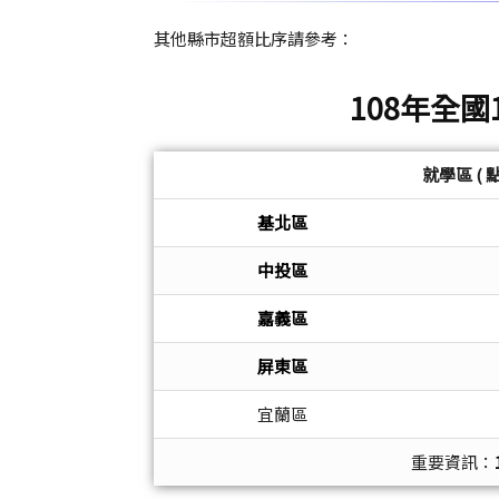
其他縣市超額比序請參考：
108年全
就學區 (
基北區
中投區
嘉義區
屏東區
宜蘭區
重要資訊：