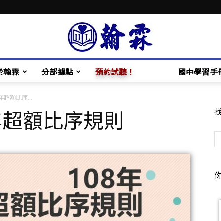
於翰霖
分部據點
預約試聽！
國中學習手
翰
超額比序...
年超額比序規則
霖
補