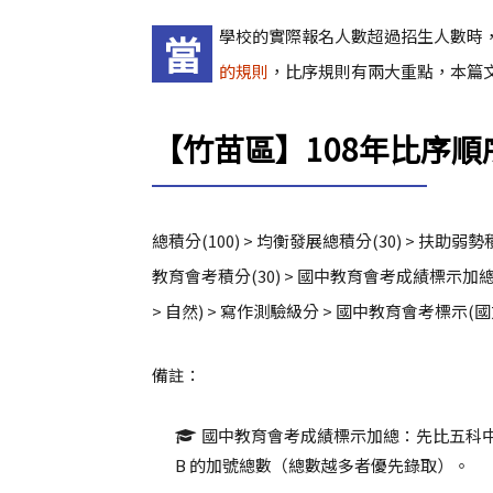
學校的實際報名人數超過招生人數時
當
的規則
，比序規則有兩大重點，本篇文
【竹苗區】108年比序順
總積分(100) > 均衡發展總積分(30) > 扶助弱勢積
教育會考積分(30) > 國中教育會考成績標示加總(
> 自然) > 寫作測驗級分 > 國中教育會考標示(國文 
備註：
國中教育會考成績標示加總：先比五科中
B 的加號總數（總數越多者優先錄取）。