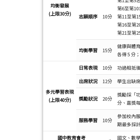
第1至第5
均衡發展
第6至第1
(上限30分)
志願順序
10分
第11至第1
第16至第2
第21至第2
健康與體
均衡學習
15分
各得 5 分
日常表現
10分
功過相抵後
出席狀況
12分
學生出缺席
多元學習表現
獎勵採「功
獎勵狀況
20分
(上限40分)
分、嘉獎每次
參加校內服
服務學習
10分
期最多採計 
國中教育會考
國文、數學